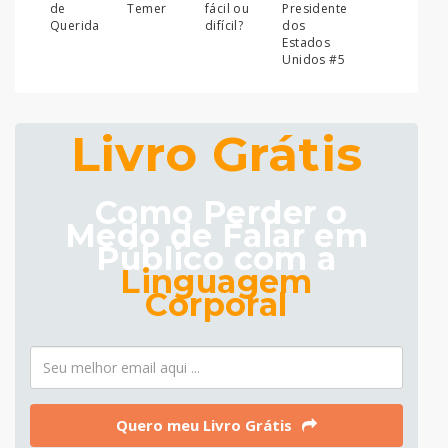
de
Temer
fácil ou
Presidente
Querida
difícil?
dos
Estados
Unidos #5
Livro Grátis
Como Perder o
Medo de Falar em
Público com a
Linguagem
Corporal
Quero meu Livro Grátis