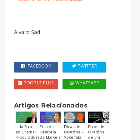
Álvaro Sad
FACEBOOK
TWITTER
GOOGLE PLUS
WHATSAPP
Artigos Relacionados
Lula Erra
Erro de
Dicas de
Erros de
ao Chamar
Oratória
Oratória –
Oratória
Procuradora
de Marcela
Você fala
de um