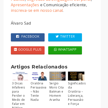
Apresentações
e Comunicação eficiente,
inscreva-se em nosso canal
.
Álvaro Sad
FACEBOOK
TWITTER
GOOGLE PLUS
WHATSAPP
Artigos Relacionados
3 Dicas
Oratória
Sergio
Significados
Infalíveis
Persuasiva
Moro Cita
da
para
– Não
Batman e
Oratória –
Perder o
Tente
Homem
Liderança,
Medo de
Nada
Aranha
Persuasão
Falar em
e Força
Público